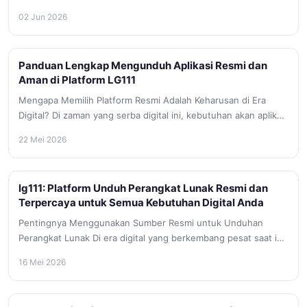
tepat untuk terbuka. Inilah...
02 Jun 2026
Panduan Lengkap Mengunduh Aplikasi Resmi dan
Aman di Platform LG111
Mengapa Memilih Platform Resmi Adalah Keharusan di Era
Digital? Di zaman yang serba digital ini, kebutuhan akan aplikasi
perangkat lunak...
22 Mei 2026
lg111: Platform Unduh Perangkat Lunak Resmi dan
Terpercaya untuk Semua Kebutuhan Digital Anda
Pentingnya Menggunakan Sumber Resmi untuk Unduhan
Perangkat Lunak Di era digital yang berkembang pesat saat ini,
keamanan siber menjadi salah...
16 Mei 2026