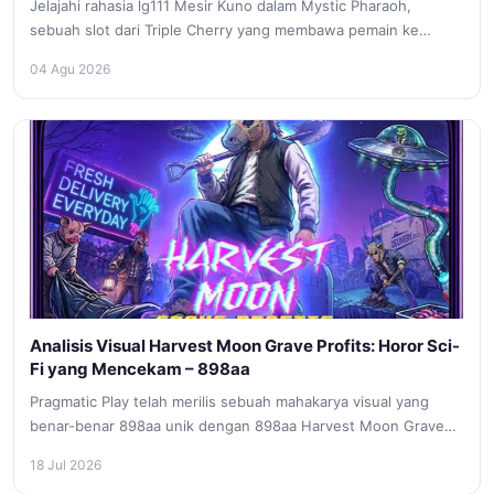
Jelajahi rahasia lg111 Mesir Kuno dalam Mystic Pharaoh,
sebuah slot dari Triple Cherry yang membawa pemain ke
tengah makam berhantu...
04 Agu 2026
Analisis Visual Harvest Moon Grave Profits: Horor Sci-
Fi yang Mencekam – 898aa
Pragmatic Play telah merilis sebuah mahakarya visual yang
benar-benar 898aa unik dengan 898aa Harvest Moon Grave
Profits. Jika Anda mencari...
18 Jul 2026