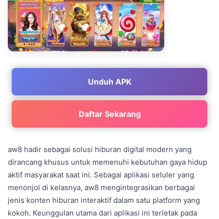
Unduh APK
Daftar Sekarang
aw8 hadir sebagai solusi hiburan digital modern yang
dirancang khusus untuk memenuhi kebutuhan gaya hidup
aktif masyarakat saat ini. Sebagai aplikasi seluler yang
menonjol di kelasnya, aw8 mengintegrasikan berbagai
jenis konten hiburan interaktif dalam satu platform yang
kokoh. Keunggulan utama dari aplikasi ini terletak pada