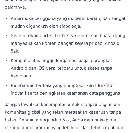
dalamnya.
Antarmuka pengguna yang modern, bersih, dan sangat
mudah digunakan oleh siapa saja.
Sistem rekomendasi berbasis kecerdasan buatan yang
menyesuaikan konten dengan selera pribadi Anda di
5zk.
Kompatibilitas tinggi dengan berbagai perangkat
Android dan iOS versi terbaru untuk akses tanpa
hambatan.
Pembaruan berkala yang menghadirkan fitur-fitur
inovatif serta peningkatan keamanan data pengguna.
Jangan lewatkan kesempatan untuk menjadi bagian dari
komunitas global yang telah merasakan keseruan tanpa
batas. Dengan mengunduh 5zk, Anda membuka pintu
menuju dunia hiburan yang lebih cerdas, lebih cepat, dan